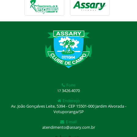
Fone
3426.4070
17
Endereço
Av. João Gonçalves Leite, 5394 - CEP 15501-000 Jardim Alvorada -
Votuporanga/SP
E-mail
atendimento@assary.com.br