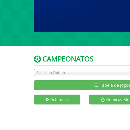
CAMPEONATOS
Select an Option
Tabela de Jogo
Artilharia
Goleiros Me