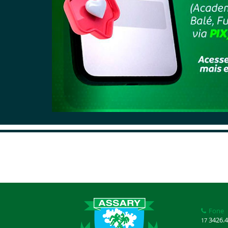
Fone
3426.4
17