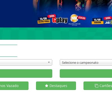
Selecione o campeonato
s
nos Vazado
Destaques
Cartõe