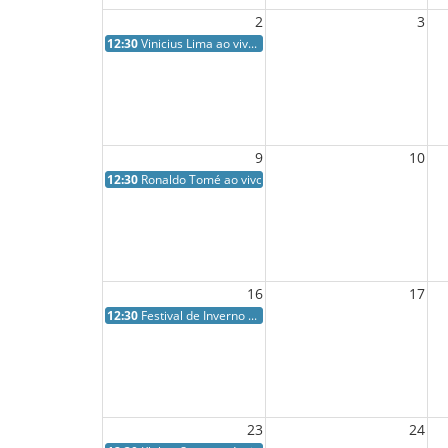
2
3
12:30
Vinicius Lima ao viv...
9
10
12:30
Ronaldo Tomé ao vivo...
16
17
12:30
Festival de Inverno ...
23
24