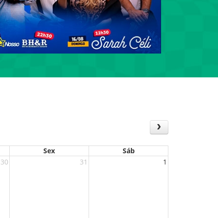
Sex
Sáb
30
31
1