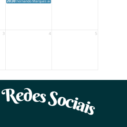
20:30
Fernando Marques ao ...
3
4
5