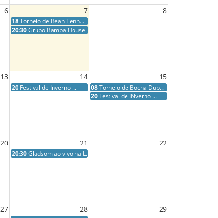
6
7
8
18
Torneio de Beah Tenn...
20:30
Grupo Bamba House ao...
13
14
15
20
Festival de Inverno ...
08
Torneio de Bocha Dup...
20
Festival de INverno ...
20
21
22
20:30
Gladsom ao vivo na L...
27
28
29