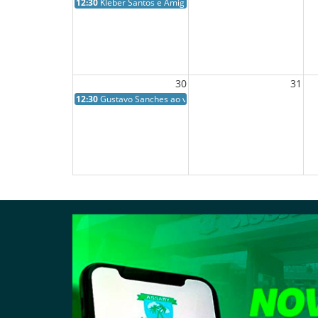
12:30
Kleber Santos e Amig...
30
31
12:30
Gustavo Sanches ao v...