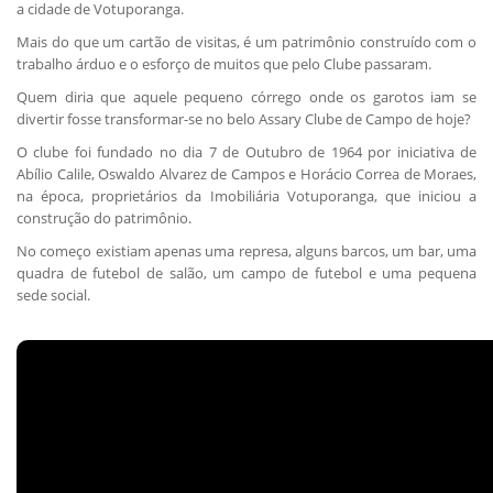
a cidade de Votuporanga.
Mais do que um cartão de visitas, é um patrimônio construído com o
trabalho árduo e o esforço de muitos que pelo Clube passaram.
Quem diria que aquele pequeno córrego onde os garotos iam se
divertir fosse transformar-se no belo Assary Clube de Campo de hoje?
O clube foi fundado no dia 7 de Outubro de 1964 por iniciativa de
Abílio Calile, Oswaldo Alvarez de Campos e Horácio Correa de Moraes,
na época, proprietários da Imobiliária Votuporanga, que iniciou a
construção do patrimônio.
No começo existiam apenas uma represa, alguns barcos, um bar, uma
quadra de futebol de salão, um campo de futebol e uma pequena
sede social.