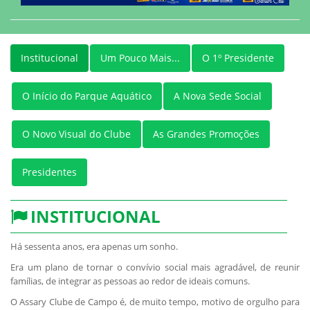
Institucional
Um Pouco Mais...
O 1º Presidente
O Início do Parque Aquático
A Nova Sede Social
O Novo Visual do Clube
As Grandes Promoções
Presidentes
INSTITUCIONAL
Há sessenta anos, era apenas um sonho.
Era um plano de tornar o convívio social mais agradável, de reunir
famílias, de integrar as pessoas ao redor de ideais comuns.
O Assary Clube de Campo é, de muito tempo, motivo de orgulho para