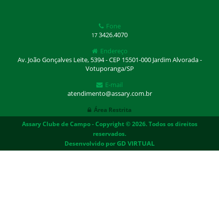
Fone
3426.4070
17
Endereço
Av. João Gonçalves Leite, 5394 - CEP 15501-000 Jardim Alvorada -
Votuporanga/SP
E-mail
atendimento@assary.com.br
Área Restrita
Assary Clube de Campo - Copyright © 2026. Todos os direitos
reservados.
Desenvolvido por
GD VIRTUAL